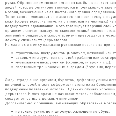
руках. Образованием мозоли организм как бы выставляет защи
людей, которые регулярно занимаются в тренажерном зале,
мозоли, возникающие из-за постоянного трения определенных
То же самое происходит с ногами тех, кто носит тесную, неуд
кожи (скорее всего, на пятке, на ступнях или на мизинцах) н
подвергается сдавливанию, а это травмирует верхний слой ко
организм включает защиту, «отстаивая» кожный покров наращ
эпителий утолщается, в скором времени превращаясь в мозол
лечить у специалиста-дерматолога.
На ладонях и между пальцами рук мозоли появляются при по
строительным инструментом (молотком, ножовкой или ст
садовым инструментом (лопатой, граблями или секаторо
музыкальным инструментом (скрипкой, гитарой и т.д.);
спортивным тренировочным снарядом (брусьями, перекла
Люди, страдающие артритом, бурситом, деформирующим осте
пяточной шпорой, в силу деформации стопы из-за болезнен
подвержены появлению мозолей. В данных случаях хороший с
дерматолог. И хотя врачи не называют мозоли заболеванием,
следует отнестись с должным вниманием.
Дополнительно к причинам, вызывающим образование мозоле
не только узкую, но и широкую, разношенную обувь;