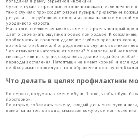
попадания в ранку серьезной инфекции!
Сухие и сухие стержневые мозоли возникают, если лечение 
таких случаях происходит разрыв пузыря, прирастание кожиц
результат – огрубевшая желтоватая кожа на месте мокрой мо
уродливого нароста.
Мало того, стержневая мозоль имеет стержень, который прон
дает о себе знать ощутимой болью при ходьбе. К сожалени
проблематично провести удаление глубоко вросшего корня, 
врачебного кабинета. В определенных случаях возникает не
Чем отличается натоптыш от мозоли? У натоптышей нет четких
мизинцах или на ступне, сохраняясь долгие годы без особой
периоды воспаления. Натоптыши не имеют корней, и если уд
необходимые процедуры, то в обращении к врачу необходим
Что делать в целях профилактики м
Во-первых, подумать о смене обуви. Важно, чтобы обувь был
просторной.
Во-вторых, соблюдать гигиену, каждый день мыть руки и ног
ванночки из теплой воды, смазывая кожу рук и ног после ни