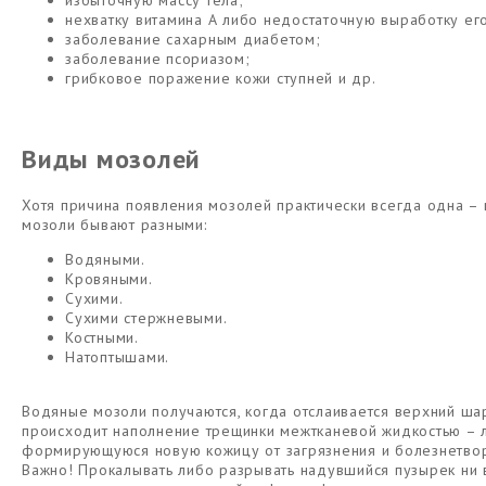
избыточную массу тела;
нехватку витамина А либо недостаточную выработку ег
заболевание сахарным диабетом;
заболевание псориазом;
грибковое поражение кожи ступней и др.
Виды мозолей
Хотя причина появления мозолей практически всегда одна – 
мозоли бывают разными:
Водяными.
Кровяными.
Сухими.
Сухими стержневыми.
Костными.
Натоптышами.
Водяные мозоли получаются, когда отслаивается верхний шар
происходит наполнение трещинки межтканевой жидкостью – 
формирующуюся новую кожицу от загрязнения и болезнетво
Важно! Прокалывать либо разрывать надувшийся пузырек ни 