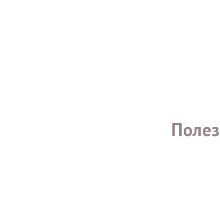
Медицинский
педикюр
Полез