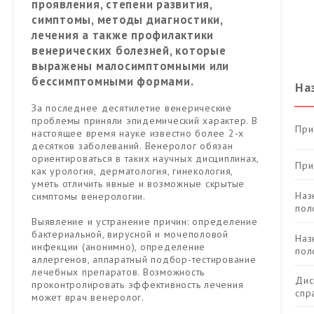
проявления, степени развития,
симптомы, методы диагностики,
лечения а также профилактики
венерических болезней, которые
выражены малосимптомными или
бессимптомными формами.
На
За последнее десятилетие венерические
проблемы приняли эпидемический характер. В
При
настоящее время науке известно более 2-х
десятков заболеваний. Венеролог обязан
ориентироваться в таких научных дисциплинах,
При
как урология, дерматология, гинекология,
уметь отличить явные и возможные скрытые
Наз
симптомы венерологии.
пол
Выявление и устранение причин: определение
бактериальной, вирусной и мочеполовой
Наз
инфекции (анонимно), определение
пол
аллергенов, аппаратный подбор-тестирование
лечебных препаратов. Возможность
Дис
проконтролировать эффективность лечения
спр
может врач венеролог.