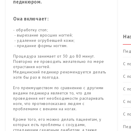
педикюром.
Она включает:
- обработку стоп;
- вырезание вросших ногтей;
На
- удаление огрубевшей кожи;
- придание формы ногтям.
Пед
Процедура занимает от 30 до 80 минут.
Повторно ее проводить желательно по мере
С п
отрастания ногтей.
Медицинский педикюр рекомендуется делать
С п
хотя бы раз в полгода.
Его преимуществом по сравнению с другими
С п
видами педикюра является то, что для
проведения нет необходимости распаривать
С п
ноги, что противопоказано людям с
проблемами с венами на ногах.
С п
Кроме того, его можно делать пациентам, у
которых есть проблемы с сосудами,
Пед
страдающим сахарным диабетом, а также