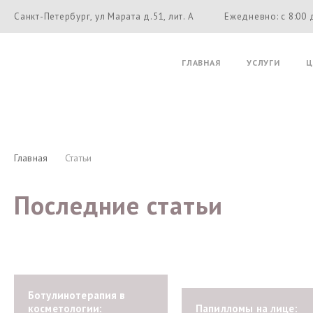
Санкт-Петербург, ул Марата д.51, лит. А
Ежедневно: с 8:00 
ГЛАВНАЯ
УСЛУГИ
Ц
Главная
Статьи
Последние статьи
Ботулинотерапия в
косметологии:
Папилломы на лице: