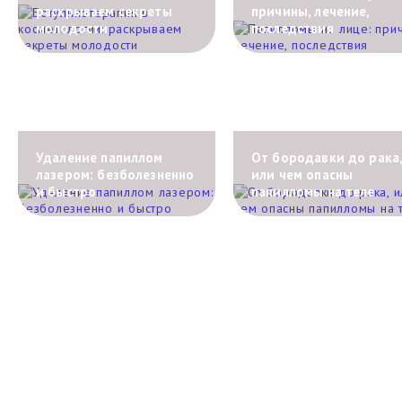
раскрываем секреты
причины, лечение,
молодости
последствия
Удаление папиллом
От бородавки до рака
лазером: безболезненно
или чем опасны
и быстро
папилломы на теле