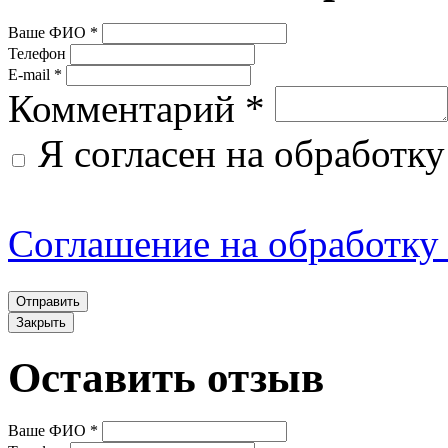
1.2. Настоящее Соглашен
Ваше ФИО *
Телефон
обязательным соглашение
E-mail *
Комментарий *
Администрацией Сайта, п
Я согласен на обработк
предоставление Админист
услуг по использованию Са
Соглашение на обработку
«Услуги»), содержащее пр
предоставления и использ
Закрыть
настоящего Соглашения, 
Оставить отзыв
Пользователем и Админис
специальные документы, 
Ваше ФИО *