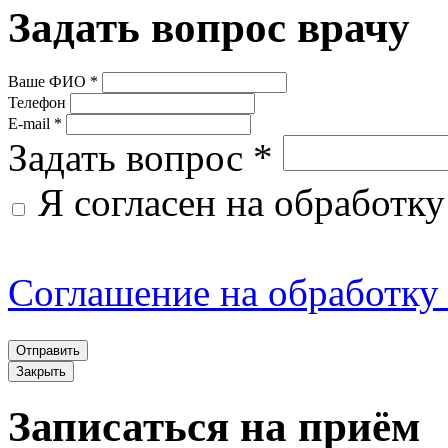
Задать вопрос врачу
1. Статус Соглашения
Ваше ФИО *
Телефон
E-mail *
1.1. Настоящее Соглашени
Задать вопрос *
являющиеся неотъемлемой
Я согласен на обработк
разработано Администрац
правила и условия предос
Соглашение на обработку
услуг (сервисом) Сайта, а
Пользователей и Админис
Закрыть
Записаться на приём