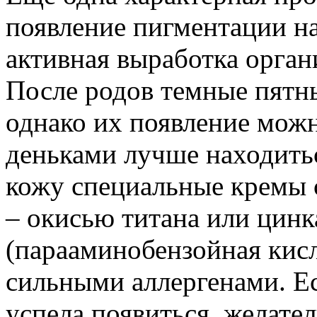
появление пигментации н
активная выработка орг
После родов темные пятн
однако их появление мож
деньками лучше находитьс
кожу специальные кремы
– окисью титана или цин
(парааминобензойная кис
сильными аллергенами. Ес
успела появиться, желате