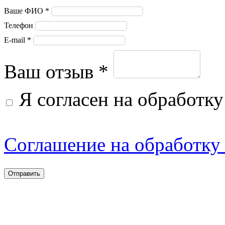
Администрацией Сайта и
Ваше ФИО *
Телефон
определяет правила и
E-mail *
условия предоставления
Ваш отзыв *
и использования услуг
Я согласен на обработк
(сервисом) Сайта, а также
права и обязанности
Соглашение на обработку
Пользователей и
Администрации Сайта.