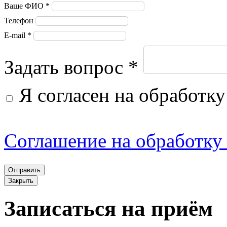
Ваше ФИО *
предоставления и
Телефон
E-mail *
использования услуг
(сервисов) сайта
Задать вопрос *
АртМедика
Я согласен на обработк
(http://artmedicaspb.ru/)
(далее - «Сайт») - в
Соглашение на обработку
информационно-
телекоммуникационной
Закрыть
сети Интернет (далее -
Записаться на приём
«сеть Интернет»).