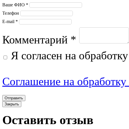
Ваше ФИО *
Телефон
E-mail *
1. Статус Соглашения
Комментарий *
Я согласен на обработк
1.1. Настоящее
Соглашение, а также
Соглашение на обработку
Приложения к нему,
являющиеся
Закрыть
неотъемлемой часть
Оставить отзыв
Соглашения, разработано