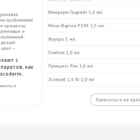
Ювидерм Гидрейт 1,0 мл.
уроновая
ими проблемами
Mезо-Вартон P199 1,5 мл.
ые процессы,
лагеновые и
ыполненной
Ялупро 3 мл.
 делает
 цвет –
Глайтон 1,0 мл.
елают с
Принцесс Рич 1,0 мл.
паратов, как
iscoderm.
Эсселаб 1,6 %-2,0 мл
чность и
Записаться на при