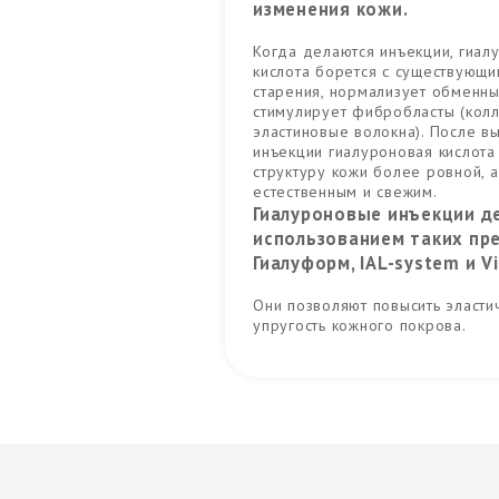
изменения кожи.
Когда делаются инъекции, гиал
кислота борется с существующ
старения, нормализует обменн
стимулирует фибробласты (кол
эластиновые волокна). После в
инъекции гиалуроновая кислота
структуру кожи более ровной, а
естественным и свежим.
Гиалуроновые инъекции д
использованием таких пре
Гиалуформ, IAL-system и V
Они позволяют повысить эласти
упругость кожного покрова.